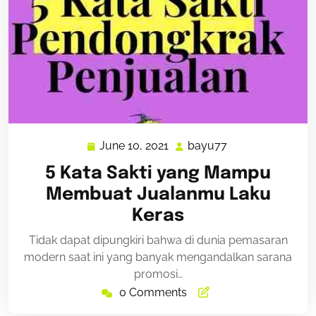
June 10, 2021
bayu77
June
bayu77
10,
5 Kata Sakti yang Mampu
2021
Membuat Jualanmu Laku
Keras
Tidak dapat dipungkiri bahwa di dunia pemasaran
modern saat ini yang banyak mengandalkan sarana
promosi…
0 Comments