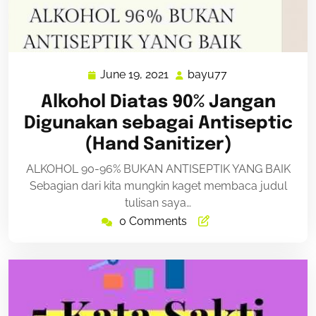
June 19, 2021
bayu77
June
bayu77
19,
Alkohol Diatas 90% Jangan
2021
Digunakan sebagai Antiseptic
(Hand Sanitizer)
ALKOHOL 90-96% BUKAN ANTISEPTIK YANG BAIK
Sebagian dari kita mungkin kaget membaca judul
tulisan saya…
0 Comments