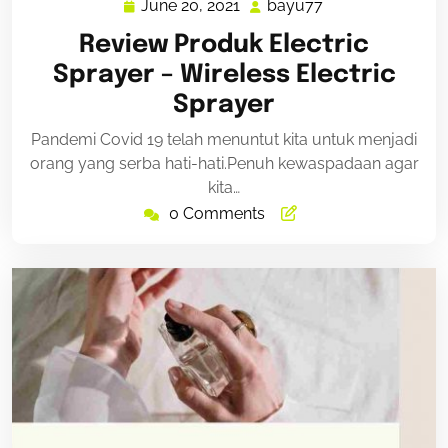
June 20, 2021
bayu77
June
bayu77
20,
Review Produk Electric
2021
Sprayer – Wireless Electric
Sprayer
Pandemi Covid 19 telah menuntut kita untuk menjadi
orang yang serba hati-hati.Penuh kewaspadaan agar
kita…
0 Comments