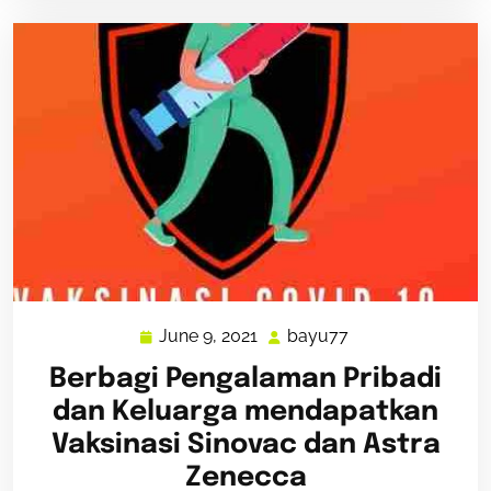
June 9, 2021
bayu77
June
bayu77
9,
Berbagi Pengalaman Pribadi
2021
dan Keluarga mendapatkan
Vaksinasi Sinovac dan Astra
Zenecca