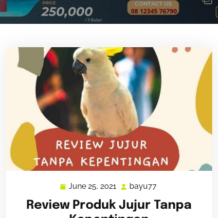
June 25, 2021
bayu77
June
bayu77
25,
Review Produk Jujur Tanpa
2021